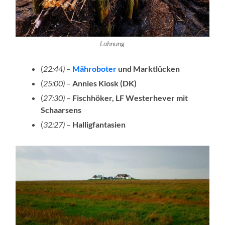
Lahnung
(
22:44)
–
Mähroboter
und Marktlücken
(
25:00)
–
Annies Kiosk (DK)
(
27:30)
–
Fischhöker, LF Westerhever mit
Schaarsens
(
32:27)
–
Halligfantasien