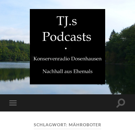
TJ.s
Podcasts
Suchfe
Mobile-
ein-/a
Menü
ein-/ausblenden
SCHLAGWORT:
MÄHROBOTER