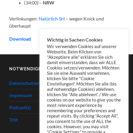
(
34:00)
–
NRW
Verlinkungen:
Natürlich SH
– wegen Knick und
überhaupt
Download
Wichtig in Sachen Cookies
Wir verwenden Cookies auf unserer
Webseite. Beim Klicken von
"Akzeptiere alle" erklären Sie sich
damit einverstanden, dass wir ALLE
Cookies setzen/verwenden. Möchten
NOTWENDIGES
Sie sie eine Auswahl vornehmen,
klicken Sie bitte "Cookie
Datenschutzerklärung
Einstellungen". Möchten Sie alle (bis
auf notwendige Cookies) ablehnen,
klicken Sie "Alle ablehnen". / We use
Impressum
cookies on our website to give you the
most relevant experience by
Podcast(s)
remembering your preferences and
repeat visits. By clicking “Accept All”,
Tröt
you consent to the use of ALL the
cookies. However, you may visit
"Cookie Settings" to provide a