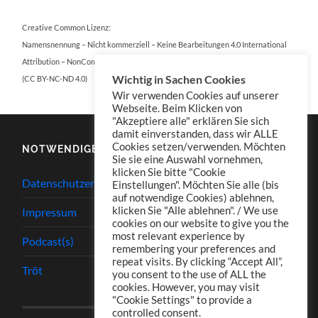
Creative Common Lizenz:
Namensnennung – Nicht kommerziell – Keine Bearbeitungen 4.0 International
Attribution – NonCommercial – NoDerivatives 4.0 International
Wichtig in Sachen Cookies
(CC BY-NC-ND 4.0)
Wir verwenden Cookies auf unserer
Webseite. Beim Klicken von
"Akzeptiere alle" erklären Sie sich
damit einverstanden, dass wir ALLE
Cookies setzen/verwenden. Möchten
NOTWENDIGES
Sie sie eine Auswahl vornehmen,
klicken Sie bitte "Cookie
Datenschutzerklärung
Einstellungen". Möchten Sie alle (bis
auf notwendige Cookies) ablehnen,
klicken Sie "Alle ablehnen". / We use
Impressum
cookies on our website to give you the
most relevant experience by
Podcast(s)
remembering your preferences and
repeat visits. By clicking “Accept All”,
Tröt
you consent to the use of ALL the
cookies. However, you may visit
"Cookie Settings" to provide a
controlled consent.