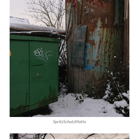
SpritzSchutzMatte