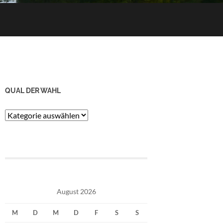
QUAL DER WAHL
Qual
der
Wahl
August 2026
M
D
M
D
F
S
S