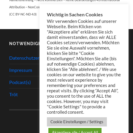
Attribution – NonCommercial – NoDerivatives 4.0 International
Wichtig in Sachen Cookies
(CC BY-NC-ND 4.0)
Wir verwenden Cookies auf unserer
Webseite. Beim Klicken von
"Akzeptiere alle" erklären Sie sich
damit einverstanden, dass wir ALLE
Cookies setzen/verwenden. Möchten
NOTWENDIGES
Sie sie eine Auswahl vornehmen,
klicken Sie bitte "Cookie
Datenschutzerklärung
Einstellungen". Möchten Sie alle (bis
auf notwendige Cookies) ablehnen,
klicken Sie "Alle ablehnen". / We use
Impressum
cookies on our website to give you the
most relevant experience by
Podcast(s)
remembering your preferences and
repeat visits. By clicking “Accept All”,
Tröt
you consent to the use of ALL the
cookies. However, you may visit
"Cookie Settings" to provide a
controlled consent.
Cookie Einstellungen / Settings
Akzeptiere alle / Accept All