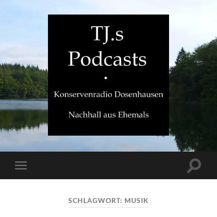
TJ.s
Podcasts
Suchfe
Mobile-
ein-/a
Menü
ein-/ausblenden
SCHLAGWORT:
MUSIK