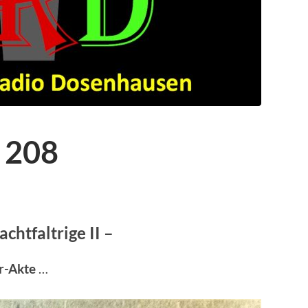
 208
achtfaltrige II –
er-Akte
…