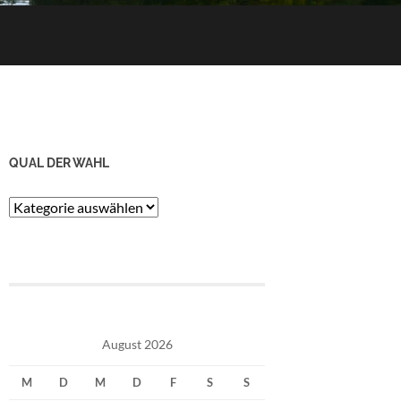
QUAL DER WAHL
Qual
der
Wahl
August 2026
M
D
M
D
F
S
S