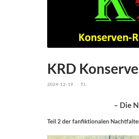
KRD Konserve
2024-12-19
/
TJ.
– Die N
Teil 2 der fanfiktionalen Nachtfalt