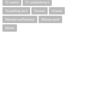
TJ. meint
TJ. subjektiviert
Travelling Jack
Tünnes
Urlaub
Wanderwaffeleisen
Wasserspiel
Wiehl