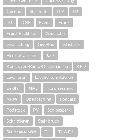
Cacherwelten 2
Cachewartung
Corona
die Holde
DIY
DJ
DJ.
DNF
Event
Frank
Frank Backhaus
Geocache
Geocaching
GiveBox
Glasfaser
Henrietta Island
Jack
Konserven-Radio-Dosenhausen
KRD
Lavalieren
Lavalierschrittieren
Lindlar
NAE
Nordfriesland
NRW
Opencaching
Podcast
Podstock
PV
Schlosspark
Schrittieren
Steinbruch
Steinhauerpfad
TJ.
TJ. & DJ.