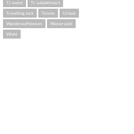
TJ. meint
TJ. subjektiviert
Travelling Jack
Tünnes
Urlaub
Wanderwaffeleisen
Wasserspiel
Wiehl