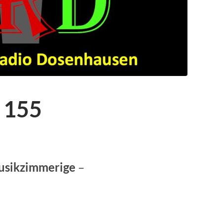
 155
usikzimmerige
–