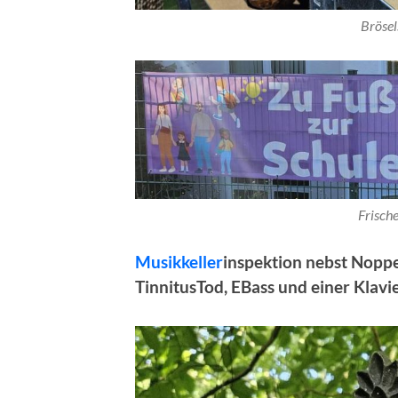
Brösel
Frische
Musikkeller
inspektion nebst Nopp
TinnitusTod, EBass und einer Klavi