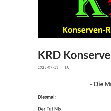
KRD Konserve
2023-09-13
/
TJ.
–
Die M
Diesmal:
Der Tut Nix