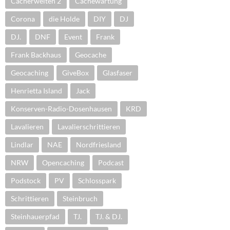
Cacherwelten 2
Cachewartung
Corona
die Holde
DIY
DJ
DJ.
DNF
Event
Frank
Frank Backhaus
Geocache
Geocaching
GiveBox
Glasfaser
Henrietta Island
Jack
Konserven-Radio-Dosenhausen
KRD
Lavalieren
Lavalierschrittieren
Lindlar
NAE
Nordfriesland
NRW
Opencaching
Podcast
Podstock
PV
Schlosspark
Schrittieren
Steinbruch
Steinhauerpfad
TJ.
TJ. & DJ.