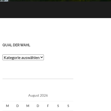
QUAL DER WAHL
Qual
der
Wahl
August 2026
M
D
M
D
F
S
S