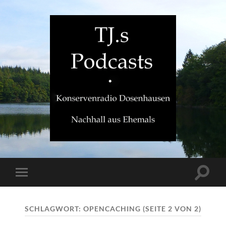
TJ.s
Podcasts
Suchfe
Mobile-
ein-/a
Menü
ein-/ausblenden
SCHLAGWORT:
OPENCACHING
(SEITE 2 VON 2)