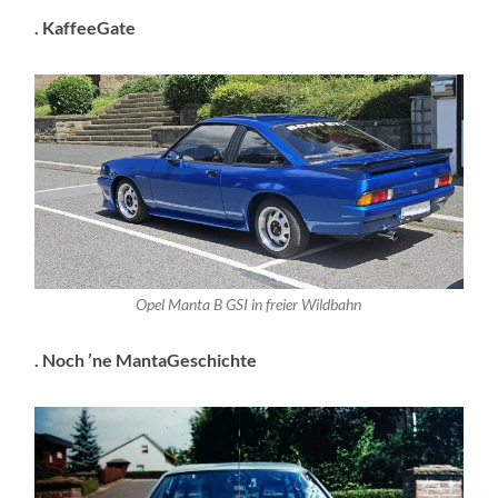
. KaffeeGate
Opel Manta B GSI in freier Wildbahn
. Noch ’ne MantaGeschichte