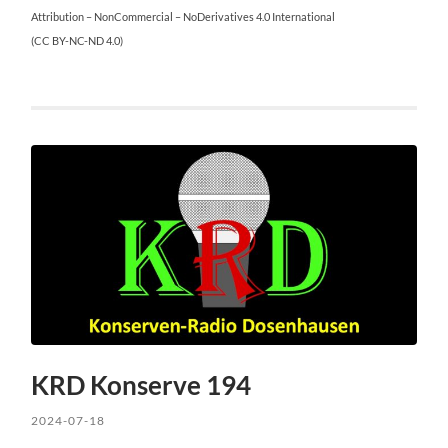
Attribution – NonCommercial – NoDerivatives 4.0 International
(CC BY-NC-ND 4.0)
KRD Konserve 194
2024-07-18