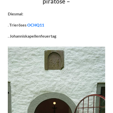
piratöse –
Diesmal:
.
Trieröses
OCHQ11
. Johanniskapellenfeuertag