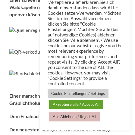
"Akzeptiere alle" erklären Sie sich
Waldkapelle nebst Überraschungen und
damit einverstanden, dass wir ALLE
Cookies setzen/verwenden. Möchten
openverkäschter HQ-Eventgedanken
Sie sie eine Auswahl vornehmen,
klicken Sie bitte "Cookie
Einstellungen". Möchten Sie alle (bis
auf notwendige Cookies) ablehnen,
Quellenregie
klicken Sie "Alle ablehnen". / We use
cookies on our website to give you the
most relevant experience by
remembering your preferences and
QR-verkodung
repeat visits. By clicking “Accept All”,
you consent to the use of ALL the
cookies. However, you may visit
"Cookie Settings" to provide a
Blindschleiche
controlled consent.
Cookie Einstellungen / Settings
Einer marschmusikalisch untermalten friedhöflichen
Grablichtholung mit Karre
Akzeptiere alle / Accept All
Dem Finalnachbau eines fast archivierten Caches und
Alle Ablehnen / Reject All
Den neuesten Neuigkeiten in Sachen PV-Anlage.