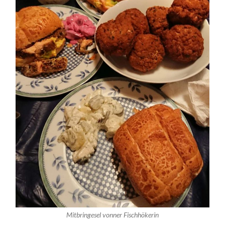
Mitbringesel vonner Fischhökerin