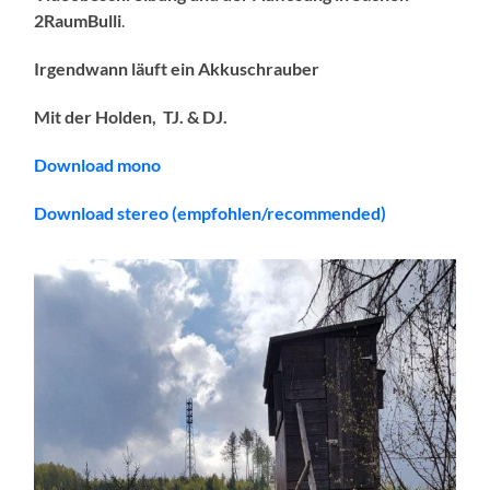
2RaumBulli
.
Irgendwann läuft ein Akkuschrauber
Mit der Holden, TJ. & DJ.
Download mono
Download stereo (empfohlen/recommended)