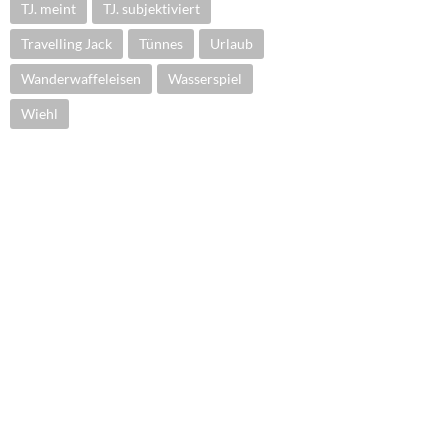
TJ. meint
TJ. subjektiviert
Travelling Jack
Tünnes
Urlaub
Wanderwaffeleisen
Wasserspiel
Wiehl