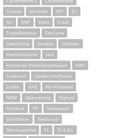
Cacherwelten 2
Cachewartung
Corona
die Holde
DIY
DJ
DJ.
DNF
Event
Frank
Frank Backhaus
Geocache
Geocaching
GiveBox
Glasfaser
Henrietta Island
Jack
Konserven-Radio-Dosenhausen
KRD
Lavalieren
Lavalierschrittieren
Lindlar
NAE
Nordfriesland
NRW
Opencaching
Podcast
Podstock
PV
Schlosspark
Schrittieren
Steinbruch
Steinhauerpfad
TJ.
TJ. & DJ.