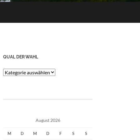
QUAL DER WAHL
Qual
der
Wahl
August 2026
M
D
M
D
F
S
S