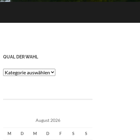
QUAL DER WAHL
Qual
der
Wahl
August 2026
M
D
M
D
F
S
S