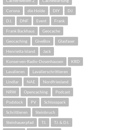
Cacherwelten 2
Cachewartung
Corona
die Holde
DIY
DJ
DJ.
DNF
Event
Frank
Frank Backhaus
Geocache
Geocaching
GiveBox
Glasfaser
Henrietta Island
Jack
Konserven-Radio-Dosenhausen
KRD
Lavalieren
Lavalierschrittieren
Lindlar
NAE
Nordfriesland
NRW
Opencaching
Podcast
Podstock
PV
Schlosspark
Schrittieren
Steinbruch
Steinhauerpfad
TJ.
TJ. & DJ.