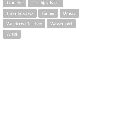
TJ. meint
TJ. subjektiviert
Travelling Jack
Tünnes
Urlaub
Wanderwaffeleisen
Wasserspiel
Wiehl