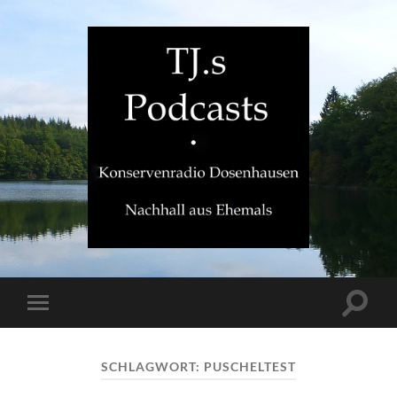
TJ.s
Podcasts
Suchfe
Mobile-
ein-/a
Menü
ein-/ausblenden
SCHLAGWORT:
PUSCHELTEST