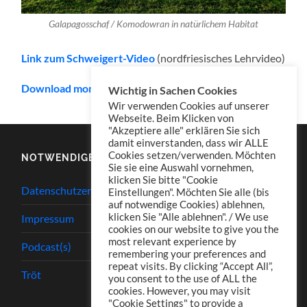
Galapagosschaf / Komodowran in natürlichem Habitat
Link zum Schweigert-Video
(nordfriesisches Lehrvideo)
Download mono
Wichtig in Sachen Cookies
Wir verwenden Cookies auf unserer
Webseite. Beim Klicken von
"Akzeptiere alle" erklären Sie sich
damit einverstanden, dass wir ALLE
Cookies setzen/verwenden. Möchten
NOTWENDIGES
Sie sie eine Auswahl vornehmen,
klicken Sie bitte "Cookie
Datenschutzerklärung
Einstellungen". Möchten Sie alle (bis
auf notwendige Cookies) ablehnen,
klicken Sie "Alle ablehnen". / We use
Impressum
cookies on our website to give you the
most relevant experience by
Podcast(s)
remembering your preferences and
repeat visits. By clicking “Accept All”,
Tröt
you consent to the use of ALL the
cookies. However, you may visit
"Cookie Settings" to provide a