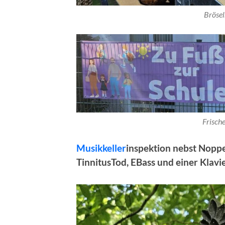
Brösel
Frische
Musikkeller
inspektion nebst Nopp
TinnitusTod, EBass und einer Klavi