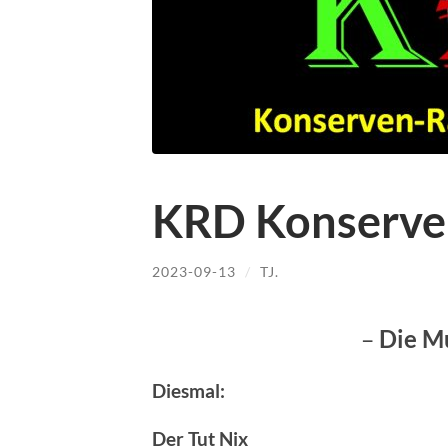
KRD Konserve
2023-09-13
/
TJ.
–
Die M
Diesmal:
Der Tut Nix