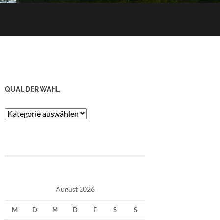
QUAL DER WAHL
Qual
der
Wahl
August 2026
M
D
M
D
F
S
S