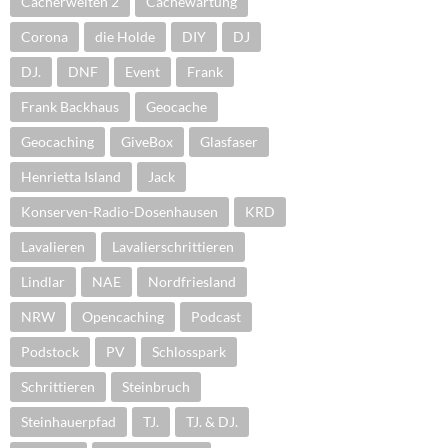
Cacherwelten 2
Cachewartung
Corona
die Holde
DIY
DJ
DJ.
DNF
Event
Frank
Frank Backhaus
Geocache
Geocaching
GiveBox
Glasfaser
Henrietta Island
Jack
Konserven-Radio-Dosenhausen
KRD
Lavalieren
Lavalierschrittieren
Lindlar
NAE
Nordfriesland
NRW
Opencaching
Podcast
Podstock
PV
Schlosspark
Schrittieren
Steinbruch
Steinhauerpfad
TJ.
TJ. & DJ.