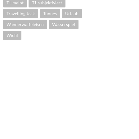
TJ. meint
TJ. subjektiviert
Travelling Jack
Tünnes
Urlaub
Wanderwaffeleisen
Wasserspiel
Wiehl