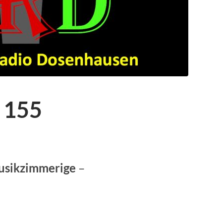
 155
usikzimmerige
–