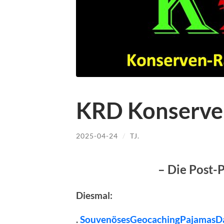
KRD Konserve
2025-04-24
/
TJ.
– Die Post-
Diesmal:
.
SouvenösesGeocachingPajamasD