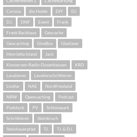
Cacherwelten 2
Cachewartung
Corona
die Holde
DIY
DJ
DJ.
DNF
Event
Frank
Frank Backhaus
Geocache
Geocaching
GiveBox
Glasfaser
Henrietta Island
Jack
Konserven-Radio-Dosenhausen
KRD
Lavalieren
Lavalierschrittieren
Lindlar
NAE
Nordfriesland
NRW
Opencaching
Podcast
Podstock
PV
Schlosspark
Schrittieren
Steinbruch
Steinhauerpfad
TJ.
TJ. & DJ.