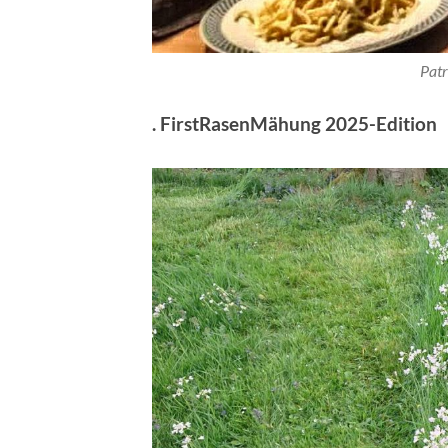
Patr
. FirstRasenMähung 2025-Edition