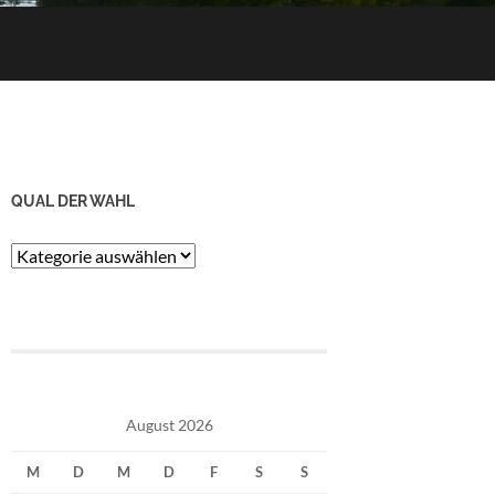
QUAL DER WAHL
Qual
der
Wahl
August 2026
M
D
M
D
F
S
S