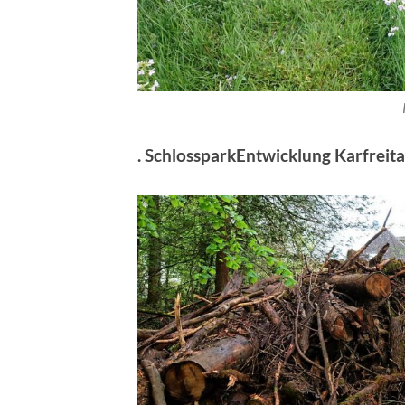
. SchlossparkEntwicklung Karfreit