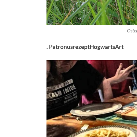
Oster
. PatronusrezeptHogwartsArt