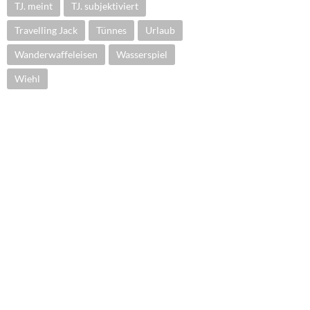
TJ. meint
TJ. subjektiviert
Travelling Jack
Tünnes
Urlaub
Wanderwaffeleisen
Wasserspiel
Wiehl