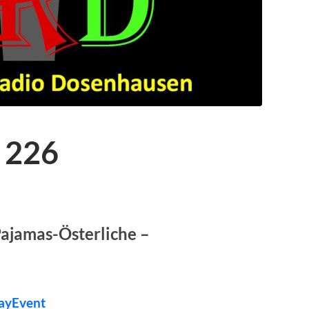
 226
Pajamas-Österliche –
ayEvent