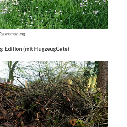
Rasenmähung
ag-Edition (mit FlugzeugGate)