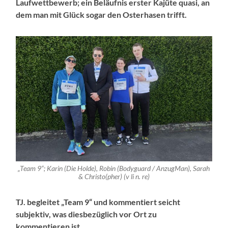
Laufwettbewerb; ein Beläufnis erster Kajüte quasi, an
dem man mit Glück sogar den Osterhasen trifft.
„Team 9“; Karin (Die Holde), Robin (Bodyguard / AnzugMan), Sarah
& Christo(pher) (v li n. re)
TJ. begleitet „Team 9“ und kommentiert seicht
subjektiv, was diesbezüglich vor Ort zu
kommentieren ist…