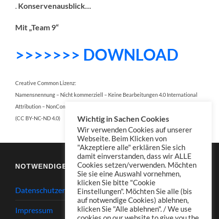
.
Konservenausblick…
Mit „Team 9“
>>>>>>> DOWNLOAD
Creative Common Lizenz:
Namensnennung – Nicht kommerziell – Keine Bearbeitungen 4.0 International
Attribution – NonCommercial – NoDerivatives 4.0 International
Wichtig in Sachen Cookies
(CC BY-NC-ND 4.0)
Wir verwenden Cookies auf unserer
Webseite. Beim Klicken von
"Akzeptiere alle" erklären Sie sich
damit einverstanden, dass wir ALLE
Cookies setzen/verwenden. Möchten
NOTWENDIGES
Sie sie eine Auswahl vornehmen,
klicken Sie bitte "Cookie
Datenschutzerklärung
Einstellungen". Möchten Sie alle (bis
auf notwendige Cookies) ablehnen,
klicken Sie "Alle ablehnen". / We use
Impressum
cookies on our website to give you the