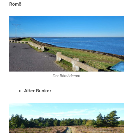
Römö
Der Römödamm
Alter Bunker