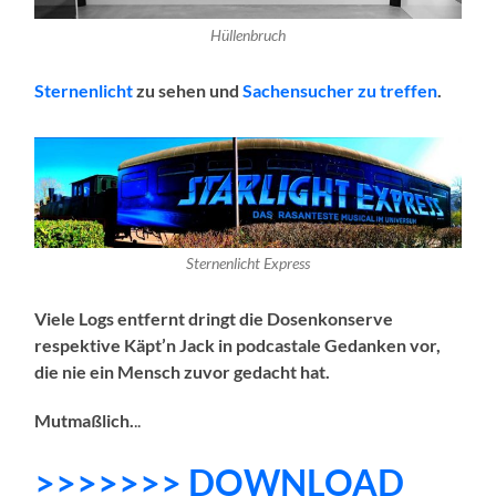
Hüllenbruch
Sternenlicht
zu sehen und
Sachensucher zu treffen
.
Sternenlicht Express
Viele Logs entfernt dringt die Dosenkonserve
respektive Käpt’n Jack in podcastale Gedanken vor,
die nie ein Mensch zuvor gedacht hat.
Mutmaßlich.
..
>>>>>>> DOWNLOAD