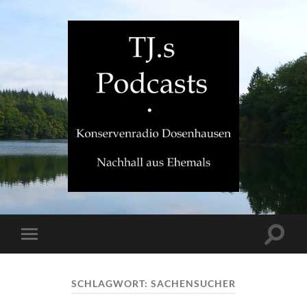
TJ.s
Podcasts
Suchfe
Mobile-
ein-/a
Menü
ein-/ausblenden
SCHLAGWORT:
SACHENSUCHER