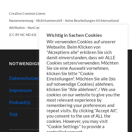
Creative Common Lizenz:
Namensnennung – Nicht kommerziell – Keine Bearbeitungen 4.0 International
Attribution – NonCommercial – NoDerivatives 4.0 International
Wichtig in Sachen Cookies
(CC BY-NC-ND 4.0)
Wir verwenden Cookies auf unserer
Webseite. Beim Klicken von
"Akzeptiere alle" erklären Sie sich
damit einverstanden, dass wir ALLE
Cookies setzen/verwenden. Möchten
NOTWENDIGES
Sie sie eine Auswahl vornehmen,
klicken Sie bitte "Cookie
Datenschutzerklärung
Einstellungen". Möchten Sie alle (bis
auf notwendige Cookies) ablehnen,
klicken Sie "Alle ablehnen". / We use
Impressum
cookies on our website to give you the
most relevant experience by
Podcast(s)
remembering your preferences and
repeat visits. By clicking “Accept All”,
Tröt
you consent to the use of ALL the
cookies. However, you may visit
"Cookie Settings" to provide a
controlled consent.