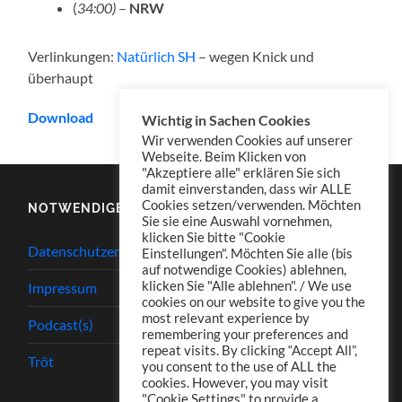
(
34:00)
–
NRW
Verlinkungen:
Natürlich SH
– wegen Knick und
überhaupt
Download
Wichtig in Sachen Cookies
Wir verwenden Cookies auf unserer
Webseite. Beim Klicken von
"Akzeptiere alle" erklären Sie sich
damit einverstanden, dass wir ALLE
Cookies setzen/verwenden. Möchten
NOTWENDIGES
Sie sie eine Auswahl vornehmen,
klicken Sie bitte "Cookie
Datenschutzerklärung
Einstellungen". Möchten Sie alle (bis
auf notwendige Cookies) ablehnen,
klicken Sie "Alle ablehnen". / We use
Impressum
cookies on our website to give you the
most relevant experience by
Podcast(s)
remembering your preferences and
repeat visits. By clicking “Accept All”,
Tröt
you consent to the use of ALL the
cookies. However, you may visit
"Cookie Settings" to provide a