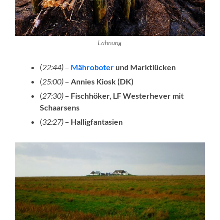
Lahnung
(
22:44)
–
Mähroboter
und Marktlücken
(
25:00)
–
Annies Kiosk (DK)
(
27:30)
–
Fischhöker, LF Westerhever mit
Schaarsens
(
32:27)
–
Halligfantasien