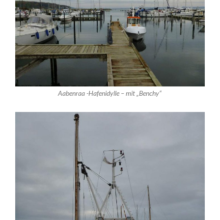
Aabenraa -Hafenidylle – mit „Benchy“