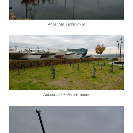
Aabenraa -Hafenidylle
Aabenraa – Fahrradständer