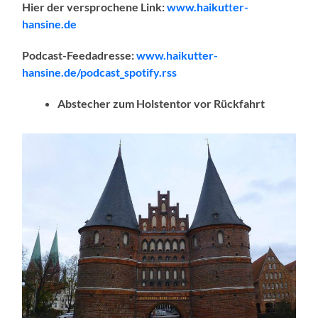
Hier der versprochene Link:
www.haikut
t
er-
hansine.de
Podcast-Feedadresse:
www.haikutter-
hansine.de/podcast_spotify.rss
Abstecher zum Holstentor vor Rückfahrt