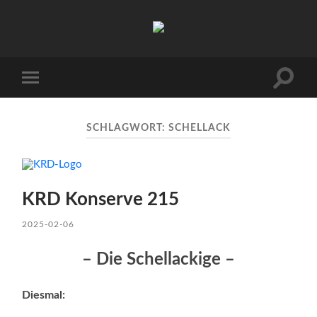
TJ.s
Podcasts
Suchfe
Mobile-
ein-/a
Menü
ein-/ausblenden
SCHLAGWORT:
SCHELLACK
KRD Konserve 215
2025-02-06
– Die Schellackige –
Diesmal: