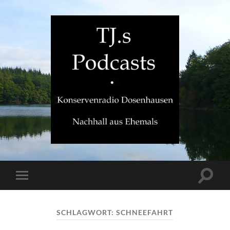
TJ.s
Podcasts
Suchfe
Mobile-
ein-/a
Menü
ein-/ausblenden
SCHLAGWORT:
SCHNEEFAHRT