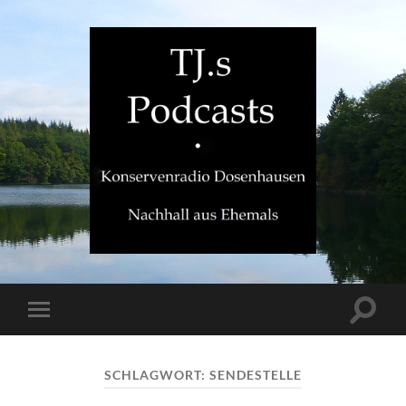
TJ.s
Podcasts
Suchfe
Mobile-
ein-/a
Menü
ein-/ausblenden
SCHLAGWORT:
SENDESTELLE