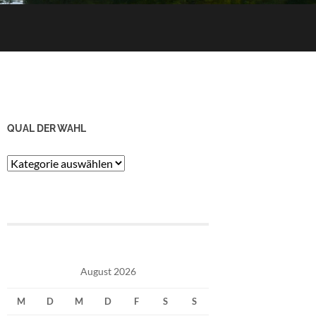
QUAL DER WAHL
Qual
der
Wahl
August 2026
M
D
M
D
F
S
S