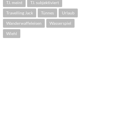
TJ. meint
TJ. subjektiviert
Travelling Jack
Tünnes
Urlaub
Wanderwaffeleisen
Wasserspiel
Wiehl