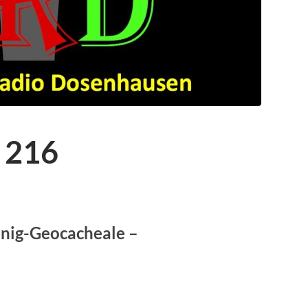
 216
anig-Geocacheale –