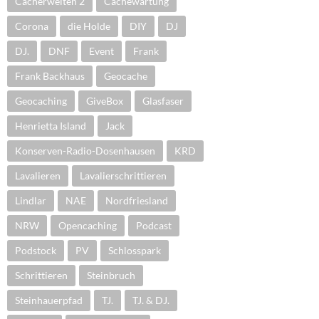
Cacherwelten 2
Cachewartung
Corona
die Holde
DIY
DJ
DJ.
DNF
Event
Frank
Frank Backhaus
Geocache
Geocaching
GiveBox
Glasfaser
Henrietta Island
Jack
Konserven-Radio-Dosenhausen
KRD
Lavalieren
Lavalierschrittieren
Lindlar
NAE
Nordfriesland
NRW
Opencaching
Podcast
Podstock
PV
Schlosspark
Schrittieren
Steinbruch
Steinhauerpfad
TJ.
TJ. & DJ.