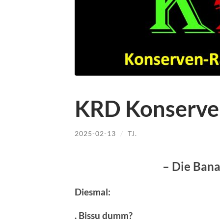
KRD Konserve
2025-02-13
/
TJ.
– Die Ban
Diesmal:
. Bissu dumm?