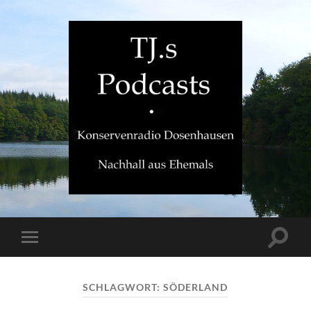
TJ.s
Podcasts
Suchfe
Mobile-
ein-/a
Menü
ein-/ausblenden
SCHLAGWORT:
SÖDERLAND