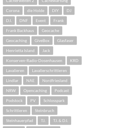
Cacherwelten 2
Cachewartung
Corona
die Holde
DIY
DJ
DJ.
DNF
Event
Frank
Frank Backhaus
Geocache
Geocaching
GiveBox
Glasfaser
Henrietta Island
Jack
Konserven-Radio-Dosenhausen
KRD
Lavalieren
Lavalierschrittieren
Lindlar
NAE
Nordfriesland
NRW
Opencaching
Podcast
Podstock
PV
Schlosspark
Schrittieren
Steinbruch
Steinhauerpfad
TJ.
TJ. & DJ.