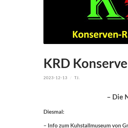
KRD Konserve
2023-12-13
/
TJ.
– Die 
Diesmal:
– Info zum Kuhstallmuseum von Gr