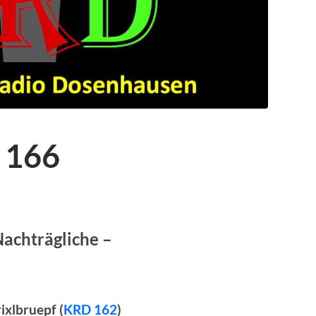
 166
Nachträgliche –
ixlbruepf (
KRD 162
)