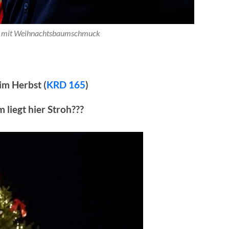
e mit Weihnachtsbaumschmuck
im Herbst (
KRD 165
)
liegt hier Stroh???