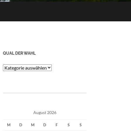
QUAL DER WAHL
Qual
der
Wahl
August 2026
M
D
M
D
F
S
S