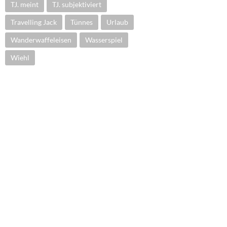
TJ. meint
TJ. subjektiviert
Travelling Jack
Tünnes
Urlaub
Wanderwaffeleisen
Wasserspiel
Wiehl