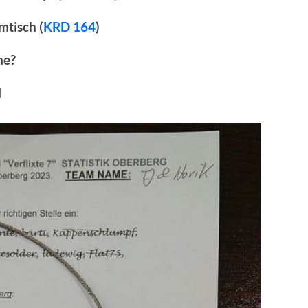
mtisch (
KRD 164
)
he?
l