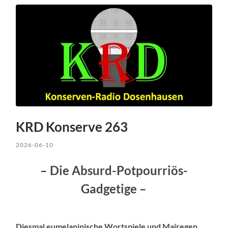
KRD Konserve 263
2026-06-10
– Die Absurd-Potpourriös-
Gadgetige –
Diesmal eumelaninische Wortspiele und Mairegen.