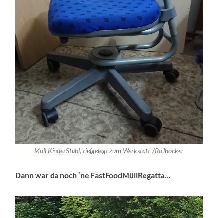
Moll KinderStuhl, tiefgelegt zum Werkstatt-/Rollhocker
Dann war da noch ‘ne FastFoodMüllRegatta…