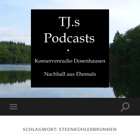
TJ.s
Podcasts
Suchfe
Mobile-
ein-/a
Menü
ein-/ausblenden
SCHLAGWORT:
STEENKÜHLERBRUNNEN