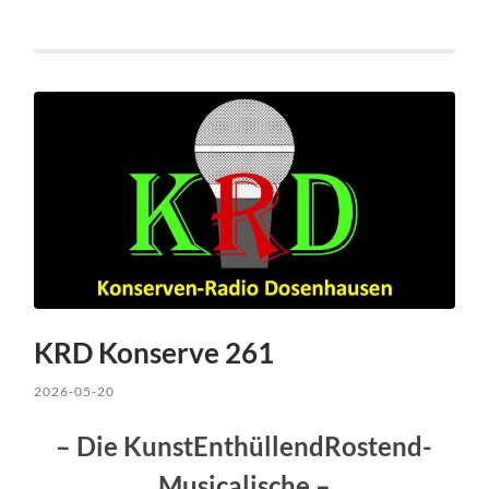
KRD Konserve 261
2026-05-20
– Die KunstEnthüllendRostend-
Musicalische –