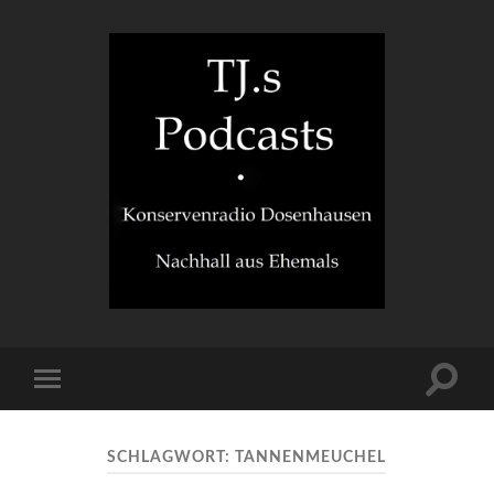
TJ.s
Podcasts
Suchfe
Mobile-
ein-/a
Menü
ein-/ausblenden
SCHLAGWORT:
TANNENMEUCHEL