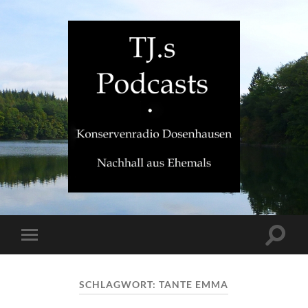
TJ.s
Podcasts
Suchfe
Mobile-
ein-/a
Menü
ein-/ausblenden
SCHLAGWORT:
TANTE EMMA