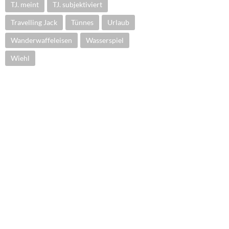
TJ. meint
TJ. subjektiviert
Travelling Jack
Tünnes
Urlaub
Wanderwaffeleisen
Wasserspiel
Wiehl