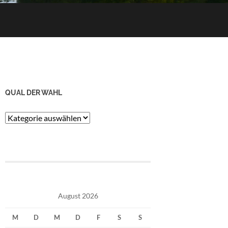
QUAL DER WAHL
Qual
der
Wahl
August 2026
M
D
M
D
F
S
S