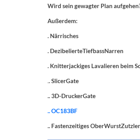
Wird sein gewagter Plan aufgehen
Außerdem:
. Närrisches
. DezibelierteTiefbassNarren
. Knitterjackiges Lavalieren beim S
.
. SlicerGate
.. 3D-DruckerGate
.. OC183BF
.. Fastenzeitiges OberWurstZutzle