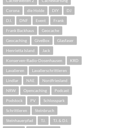
Cacherwelten 2
Cachewartung
Corona
die Holde
DIY
DJ
DJ.
DNF
Event
Frank
Frank Backhaus
Geocache
Geocaching
GiveBox
Glasfaser
Henrietta Island
Jack
Konserven-Radio-Dosenhausen
KRD
Lavalieren
Lavalierschrittieren
Lindlar
NAE
Nordfriesland
NRW
Opencaching
Podcast
Podstock
PV
Schlosspark
Schrittieren
Steinbruch
Steinhauerpfad
TJ.
TJ. & DJ.