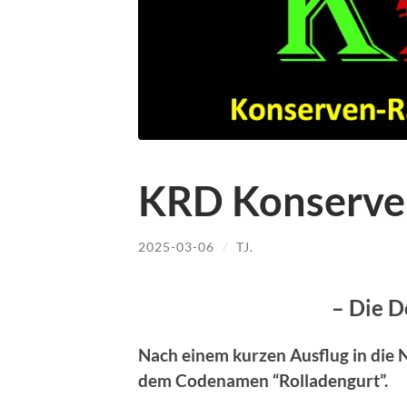
KRD Konserve
2025-03-06
/
TJ.
– Die D
Nach einem kurzen Ausflug in die Na
dem Codenamen “Rolladengurt”.