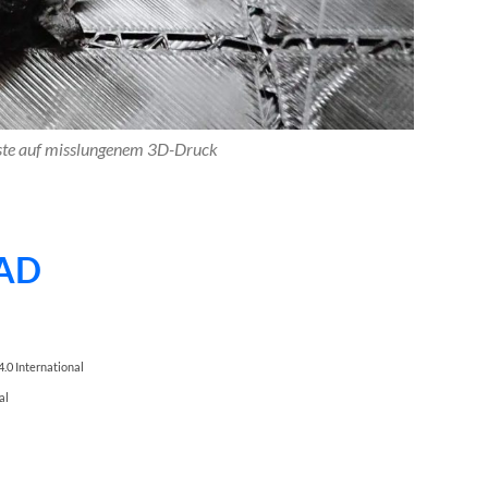
ste auf misslungenem 3D-Druck
AD
.0 International
al