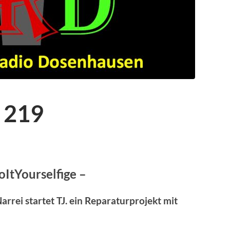
 219
oItYourselfige –
rrei startet TJ. ein Reparaturprojekt mit