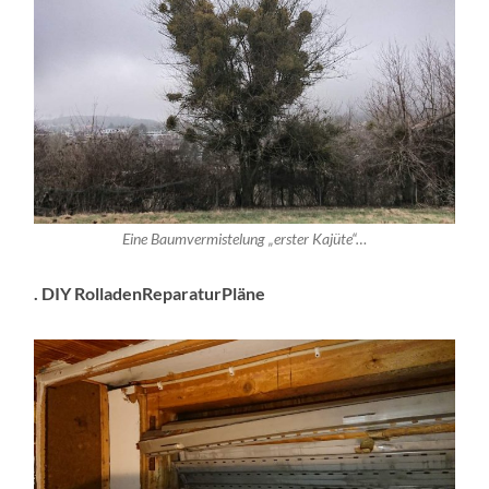
Eine Baumvermistelung „erster Kajüte“…
. DIY RolladenReparaturPläne