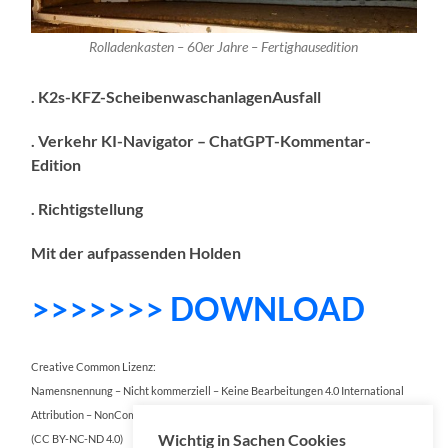
Rolladenkasten – 60er Jahre – Fertighausedition
. K2s-KFZ-ScheibenwaschanlagenAusfall
. Verkehr KI-Navigator – ChatGPT-Komme
ntar-
Edition
. Richtigstellung
Mit der aufpassenden Holden
>>>>>>> DOWNLOAD
Creative Common Lizenz:
Namensnennung – Nicht kommerziell – Keine Bearbeitungen 4.0 International
Attribution – NonCommercial – NoDerivatives 4.0 International
Wichtig in Sachen Cookies
(CC BY-NC-ND 4.0)