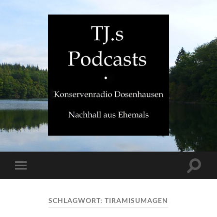
TJ.s
Podcasts
Suchfe
Mobile-
ein-/a
Menü
ein-/ausblenden
SCHLAGWORT:
TIRAMISUMAGEN