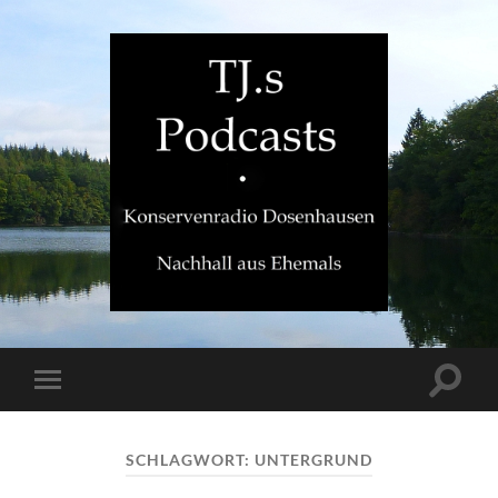
TJ.s
Podcasts
Suchfe
Mobile-
ein-/a
Menü
ein-/ausblenden
SCHLAGWORT:
UNTERGRUND