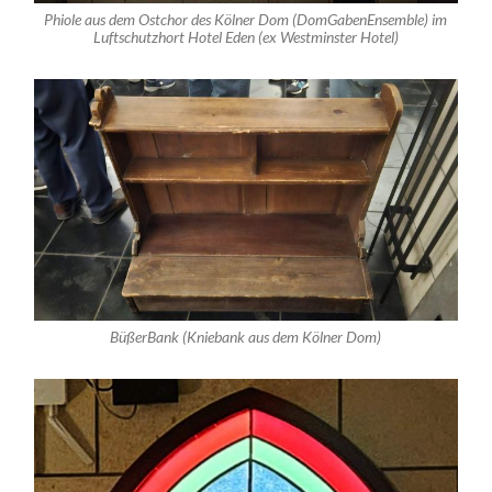
Phiole aus dem Ostchor des Kölner Dom (DomGabenEnsemble) im
Luftschutzhort Hotel Eden (ex Westminster Hotel)
BüßerBank (Kniebank aus dem Kölner Dom)