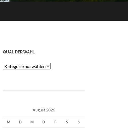
QUAL DER WAHL
Qual
der
Wahl
August 2026
M
D
M
D
F
S
S