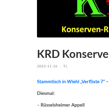
KRD Konserve
2023-11-16
/
TJ.
Stammtisch in Wiehl „Verflixte 7“
–
Diesmal:
–
Rüsselsheimer Appell