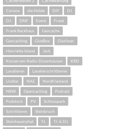
Cacherwelten 2
Cachewartung
Corona
die Holde
DIY
DJ
DJ.
DNF
Event
Frank
Frank Backhaus
Geocache
Geocaching
GiveBox
Glasfaser
Henrietta Island
Jack
Konserven-Radio-Dosenhausen
KRD
Lavalieren
Lavalierschrittieren
Lindlar
NAE
Nordfriesland
NRW
Opencaching
Podcast
Podstock
PV
Schlosspark
Schrittieren
Steinbruch
Steinhauerpfad
TJ.
TJ. & DJ.