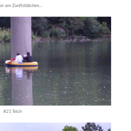
ter am Zunftstübchen…
#21 Teich