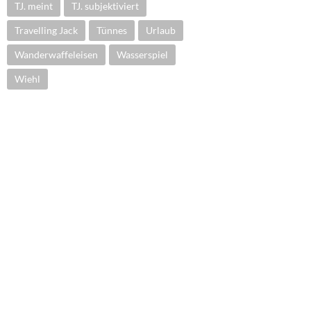
TJ. meint
TJ. subjektiviert
Travelling Jack
Tünnes
Urlaub
Wanderwaffeleisen
Wasserspiel
Wiehl