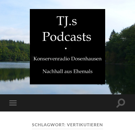
TJ.s
Podcasts
Suchfe
Mobile-
ein-/a
Menü
ein-/ausblenden
SCHLAGWORT:
VERTIKUTIEREN