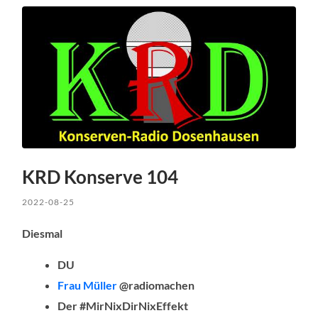
KRD Konserve 104
2022-08-25
Diesmal
DU
Frau Müller
@radiomachen
Der #MirNixDirNixEffekt