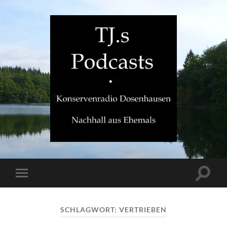
TJ.s
Podcasts
Suchfe
Mobile-
ein-/a
Menü
ein-/ausblenden
SCHLAGWORT:
VERTRIEBEN