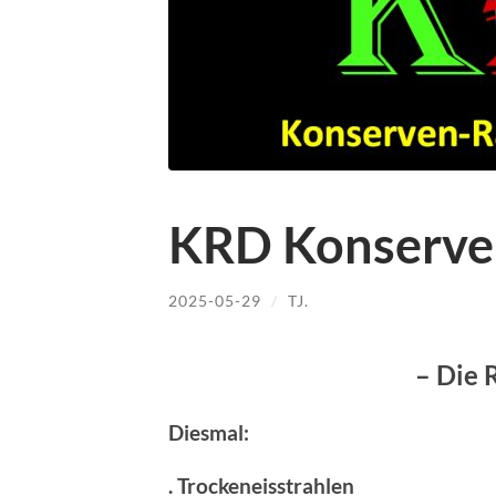
KRD Konserve
2025-05-29
/
TJ.
– Die 
Diesmal:
. Trockeneisstrahlen