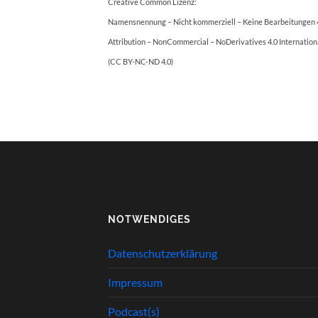
Creative Common Lizenz:
Namensnennung – Nicht kommerziell – Keine Bearbeitungen 4
Attribution – NonCommercial – NoDerivatives 4.0 Internation
(CC BY-NC-ND 4.0)
NOTWENDIGES
Datenschutzerklärung
Impressum
Podcast(s)