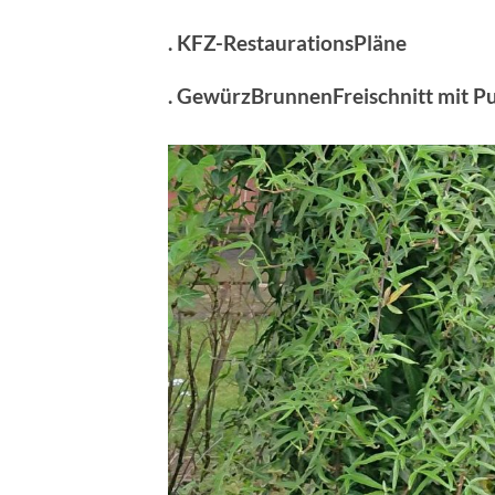
. KFZ-RestaurationsPläne
. GewürzBrunnenFreischnitt mit 