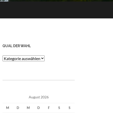
QUAL DER WAHL
Qual
der
Wahl
August 2026
M
D
M
D
F
S
S