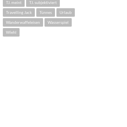
TJ. meint
TJ. subjektiviert
Travelling Jack
Tünnes
Urlaub
Wanderwaffeleisen
Wasserspiel
Wiehl