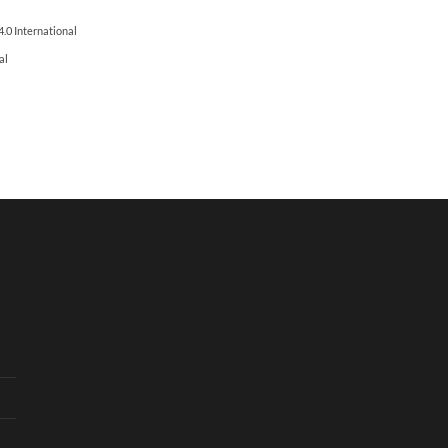
.0 International
al