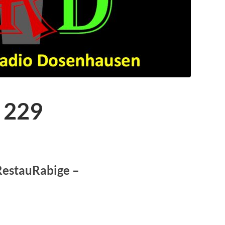
 229
RestauRabige –