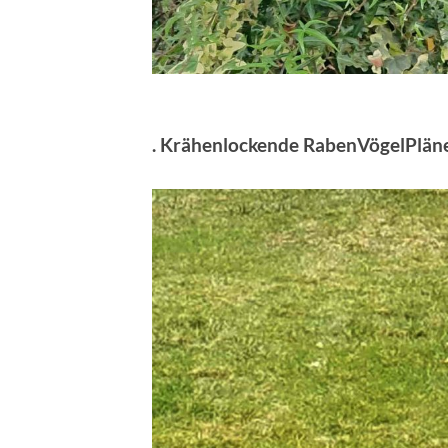
. Krähenlockende RabenVögelPlän