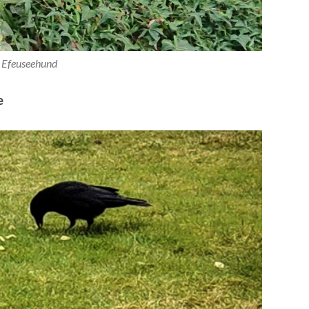
Efeuseehund
e