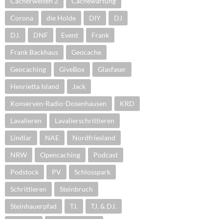
Cacherwelten 2
Cachewartung
Corona
die Holde
DIY
DJ
DJ.
DNF
Event
Frank
Frank Backhaus
Geocache
Geocaching
GiveBox
Glasfaser
Henrietta Island
Jack
Konserven-Radio-Dosenhausen
KRD
Lavalieren
Lavalierschrittieren
Lindlar
NAE
Nordfriesland
NRW
Opencaching
Podcast
Podstock
PV
Schlosspark
Schrittieren
Steinbruch
Steinhauerpfad
TJ.
TJ. & DJ.