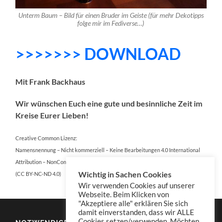
Unterm Baum – Bild für einen Bruder im Geiste (für mehr Dekotipps
folge mir im Fediverse…)
>>>>>>> DOWNLOAD
Mit Frank Backhaus
Wir wünschen Euch eine gute und besinnliche Zeit im
Kreise Eurer Lieben!
Creative Common Lizenz:
Namensnennung – Nicht kommerziell – Keine Bearbeitungen 4.0 International
Attribution – NonCommercial – NoDerivatives 4.0 International
Wichtig in Sachen Cookies
(CC BY-NC-ND 4.0)
Wir verwenden Cookies auf unserer
Webseite. Beim Klicken von
"Akzeptiere alle" erklären Sie sich
damit einverstanden, dass wir ALLE
Cookies setzen/verwenden. Möchten