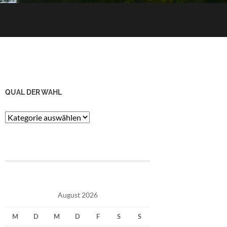
QUAL DER WAHL
Qual
der
Wahl
August 2026
M
D
M
D
F
S
S