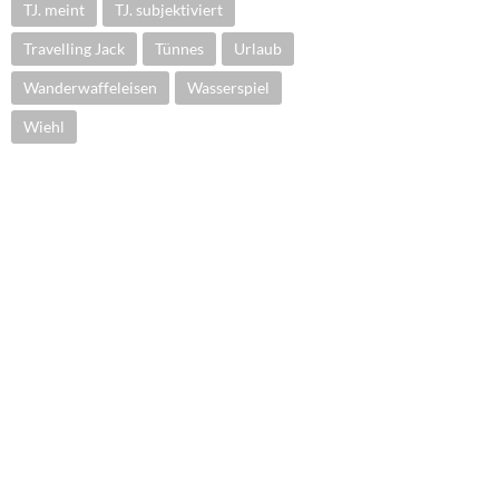
TJ. meint
TJ. subjektiviert
Travelling Jack
Tünnes
Urlaub
Wanderwaffeleisen
Wasserspiel
Wiehl