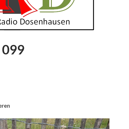
 099
eren