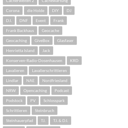
Cacherwelten 2
Cachewartung
Corona
die Holde
DIY
DJ
DJ.
DNF
Event
Frank
Frank Backhaus
Geocache
Geocaching
GiveBox
Glasfaser
Henrietta Island
Jack
Konserven-Radio-Dosenhausen
KRD
Lavalieren
Lavalierschrittieren
Lindlar
NAE
Nordfriesland
NRW
Opencaching
Podcast
Podstock
PV
Schlosspark
Schrittieren
Steinbruch
Steinhauerpfad
TJ.
TJ. & DJ.