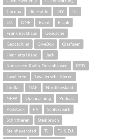
Cacherwelten 2
Cachewartung
Corona
die Holde
DIY
DJ
DJ.
DNF
Event
Frank
Frank Backhaus
Geocache
Geocaching
GiveBox
Glasfaser
Henrietta Island
Jack
Konserven-Radio-Dosenhausen
KRD
Lavalieren
Lavalierschrittieren
Lindlar
NAE
Nordfriesland
NRW
Opencaching
Podcast
Podstock
PV
Schlosspark
Schrittieren
Steinbruch
Steinhauerpfad
TJ.
TJ. & DJ.