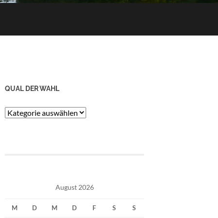
QUAL DER WAHL
Qual
der
Wahl
August 2026
M
D
M
D
F
S
S