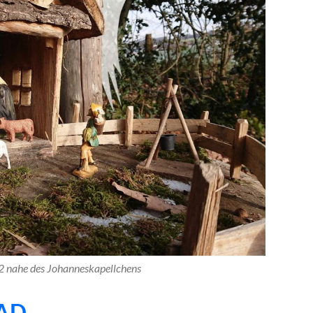
2 nahe des Johanneskapellchens
AD