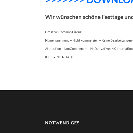
Wir wünschen schöne Festtage und 
Creative Common Lizenz:
Namensnennung – Nicht kommerziell – Keine Bearbeitungen 4
Attribution – NonCommercial – NoDerivatives 4.0 Internation
(CC BY-NC-ND 4.0)
NOTWENDIGES