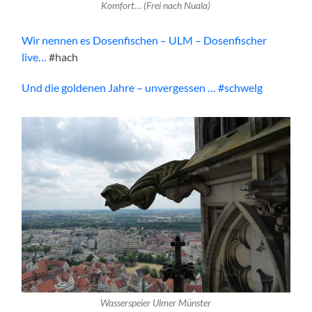
Komfort… (Frei nach Nuala)
Wir nennen es Dosenfischen – ULM – Dosenfischer
live…
#hach
Und die goldenen Jahre – unvergessen … #schwelg
Wasserspeier Ulmer Münster