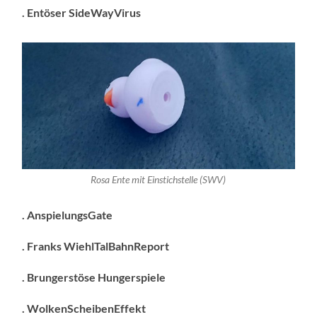
. Entöser SideWayVirus
Rosa Ente mit Einstichstelle (SWV)
. AnspielungsGate
. Franks WiehlTalBahnReport
. Brungerstöse Hungerspiele
. WolkenScheibenEffekt