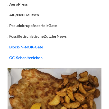
. AeroPress
. Alt-/NeuDeutsch
. PseudokruppösesHeizGate
. FossilfetischistischeZutzlerNews
.
Block-N-NOK-Gate
.
GC-Schanitzelchen