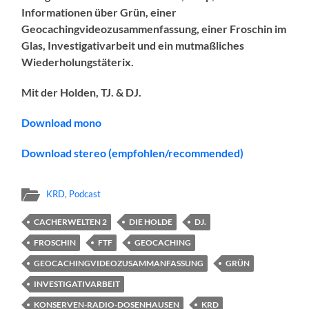
Informationen über Grün, einer
Geocachingvideozusammenfassung, einer Froschin im
Glas, Investigativarbeit und ein mutmaßliches
Wiederholungstäterix.
Mit der Holden, TJ. & DJ.
Download mono
Download stereo (empfohlen/recommended)
KRD
,
Podcast
CACHERWELTEN 2
DIE HOLDE
DJ.
FROSCHIN
FTF
GEOCACHING
GEOCACHINGVIDEOZUSAMMANFASSUNG
GRÜN
INVESTIGATIVARBEIT
KONSERVEN-RADIO-DOSENHAUSEN
KRD