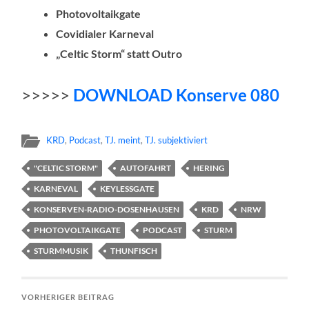
Photovoltaikgate
Covidialer Karneval
„Celtic Storm“ statt Outro
>>>>>
DOWNLOAD Konserve 080
KRD
,
Podcast
,
TJ. meint
,
TJ. subjektiviert
"CELTIC STORM"
AUTOFAHRT
HERING
KARNEVAL
KEYLESSGATE
KONSERVEN-RADIO-DOSENHAUSEN
KRD
NRW
PHOTOVOLTAIKGATE
PODCAST
STURM
STURMMUSIK
THUNFISCH
VORHERIGER BEITRAG