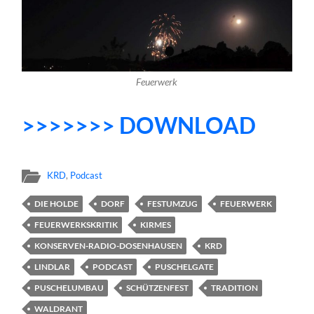
Feuerwerk
>>>>>>> DOWNLOAD
KRD
,
Podcast
DIE HOLDE
DORF
FESTUMZUG
FEUERWERK
FEUERWERKSKRITIK
KIRMES
KONSERVEN-RADIO-DOSENHAUSEN
KRD
LINDLAR
PODCAST
PUSCHELGATE
PUSCHELUMBAU
SCHÜTZENFEST
TRADITION
WALDRANT