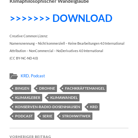
Klimaphilosophischer Wandelglaube
>>>>>>> DOWNLOAD
Creative Common Lizenz:
Namensnennung – Nicht kommerziell – Keine Bearbeitungen 4.0 International
Attribution – NonCommercial – NoDerivatives 4.0 International
(CC BY-NC-ND 4.0)
KRD
,
Podcast
BINGEN
DROHNE
FACHKRÄFTEMANGEL
KLIMAKLEBER
KLIMAWANDEL
KONSERVEN-RADIO-DOSENHAUSEN
KRD
PODCAST
SERIE
STROHWITWER
VORHERIGER BEITRAG