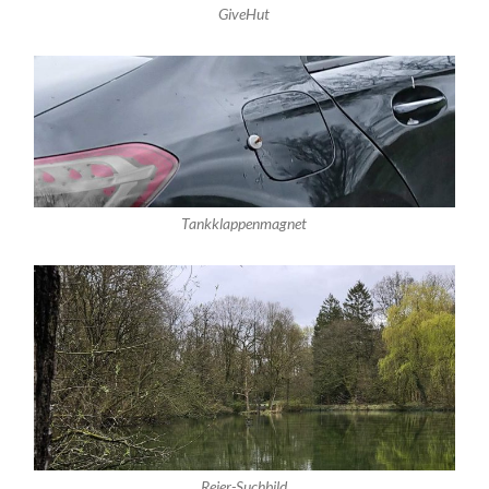
GiveHut
Tankklappenmagnet
Reier-Suchbild