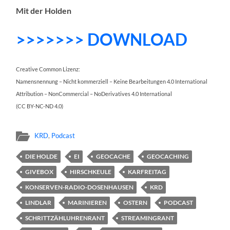
Mit der Holden
>>>>>>> DOWNLOAD
Creative Common Lizenz:
Namensnennung – Nicht kommerziell – Keine Bearbeitungen 4.0 International
Attribution – NonCommercial – NoDerivatives 4.0 International
(CC BY-NC-ND 4.0)
KRD
,
Podcast
DIE HOLDE
EI
GEOCACHE
GEOCACHING
GIVEBOX
HIRSCHKEULE
KARFREITAG
KONSERVEN-RADIO-DOSENHAUSEN
KRD
LINDLAR
MARINIEREN
OSTERN
PODCAST
SCHRITTZÄHLUHRENRANT
STREAMINGRANT