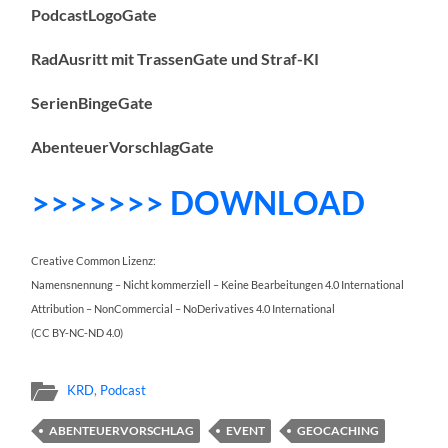
PodcastLogoGate
RadAusritt mit TrassenGate und Straf-KI
SerienBingeGate
AbenteuerVorschlagGate
>>>>>>> DOWNLOAD
Creative Common Lizenz:
Namensnennung – Nicht kommerziell – Keine Bearbeitungen 4.0 International
Attribution – NonCommercial – NoDerivatives 4.0 International
(CC BY-NC-ND 4.0)
KRD
,
Podcast
ABENTEUERVORSCHLAG
EVENT
GEOCACHING