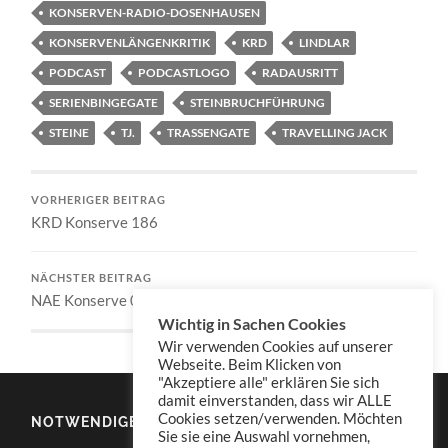
KONSERVEN-RADIO-DOSENHAUSEN
KONSERVENLÄNGENKRITIK
KRD
LINDLAR
PODCAST
PODCASTLOGO
RADAUSRITT
SERIENBINGEGATE
STEINBRUCHFÜHRUNG
STEINE
TJ.
TRASSENGATE
TRAVELLING JACK
VORHERIGER BEITRAG
KRD Konserve 186
NÄCHSTER BEITRAG
NAE Konserve 002a
Wichtig in Sachen Cookies
Wir verwenden Cookies auf unserer
Webseite. Beim Klicken von
"Akzeptiere alle" erklären Sie sich
damit einverstanden, dass wir ALLE
Cookies setzen/verwenden. Möchten
NOTWENDIGES
Sie sie eine Auswahl vornehmen,