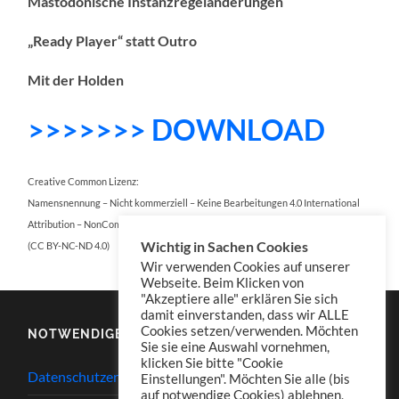
Mastodonische Instanzregeländerungen
„Ready Player“ statt Outro
Mit der Holden
>>>>>>> DOWNLOAD
Creative Common Lizenz:
Namensnennung – Nicht kommerziell – Keine Bearbeitungen 4.0 International
Attribution – NonCommercial – NoDerivatives 4.0 International
Wichtig in Sachen Cookies
(CC BY-NC-ND 4.0)
Wir verwenden Cookies auf unserer
Webseite. Beim Klicken von
"Akzeptiere alle" erklären Sie sich
damit einverstanden, dass wir ALLE
Cookies setzen/verwenden. Möchten
NOTWENDIGES
Sie sie eine Auswahl vornehmen,
klicken Sie bitte "Cookie
Datenschutzerklärung
Einstellungen". Möchten Sie alle (bis
auf notwendige Cookies) ablehnen,