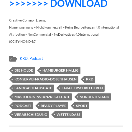
>>>>>>> DOWNLOAD
Creative Common Lizenz:
Namensnennung – Nicht kommerziell – Keine Bearbeitungen 4.0 International
Attribution – NonCommercial – NoDerivatives 4.0 International
(CC BY-NC-ND 4.0)
KRD
,
Podcast
DIE HOLDE
HAMBURGER HALLIG
KONSERVEN-RADIO-DOSENHAUSEN
KRD
LANDGASTHAUSGATE
LAVALIERSCHRITTIEREN
MASTODONINSTANZREGELGATE
NORDFRIESLAND
PODCAST
READY PLAYER
SPORT
VERABSCHIEDUNG
WETTENDASS