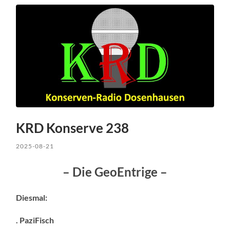
KRD Konserve 238
2025-08-21
– Die GeoEntrige –
Diesmal:
. PaziFisch