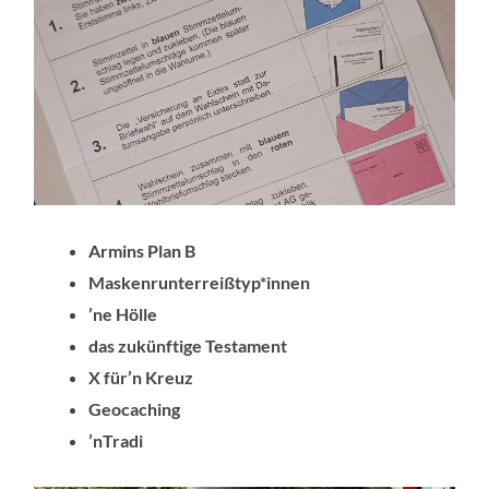
Armins Plan B
Maskenrunterreißtyp*innen
’ne Hölle
das zukünftige Testament
X für’n Kreuz
Geocaching
’nTradi