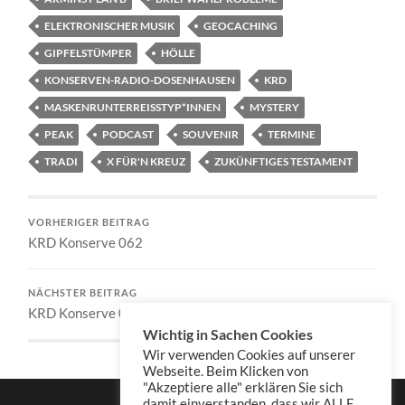
ELEKTRONISCHER MUSIK
GEOCACHING
GIPFELSTÜMPER
HÖLLE
KONSERVEN-RADIO-DOSENHAUSEN
KRD
MASKENRUNTERREISSTYP*INNEN
MYSTERY
PEAK
PODCAST
SOUVENIR
TERMINE
TRADI
X FÜR'N KREUZ
ZUKÜNFTIGES TESTAMENT
VORHERIGER BEITRAG
KRD Konserve 062
NÄCHSTER BEITRAG
KRD Konserve 064
Wichtig in Sachen Cookies
Wir verwenden Cookies auf unserer
Webseite. Beim Klicken von
"Akzeptiere alle" erklären Sie sich
damit einverstanden, dass wir ALLE